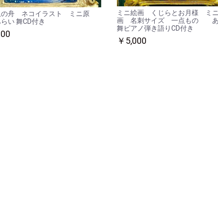
ミニ絵画 くじらとお月様 ミ
爪の舟 ネコイラスト ミニ原
画 名刺サイズ 一点もの 
らい 舞CD付き
舞ピアノ弾き語りCD付き
000
￥5,000