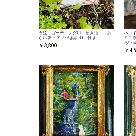
石絵 ガーデニング用 招き猫 あ
ネコ
らい 舞ピアノ弾き語りCD付き
ミニ
らい 
￥3,800
￥4,