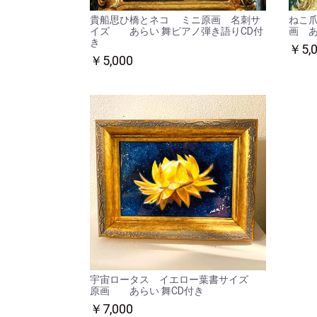
貴船思ひ橋とネコ ミニ原画 名刺サ
ねこ
イズ あらい 舞ピアノ弾き語りCD付
画 あ
き
￥5,
￥5,000
宇宙ロータス イエロー葉書サイズ
原画 あらい 舞CD付き
￥7,000