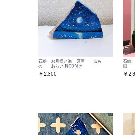
石絵 お月様と海 原画 一点も
石絵
の あらい 舞CD付き
画 
￥2,300
￥2,