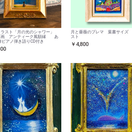
イラスト「月の光のシャワー」
月と薔薇のプレマ 葉書サイズ
原画 アンティーク風額縁 あ
スト
舞ピアノ弾き語りCD付き
￥4,800
600