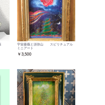
 原画
宇宙薔薇と須弥山 スピリチュアル
ミニアート
￥3,500