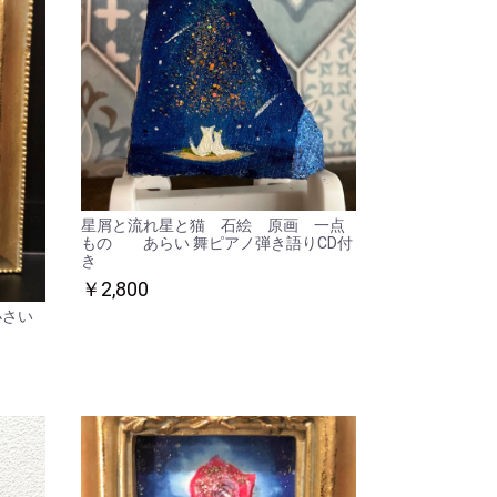
星屑と流れ星と猫 石絵 原画 一点
もの あらい 舞ピアノ弾き語りCD付
き
￥2,800
小さい