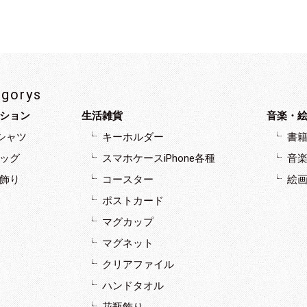
egorys
ション
生活雑貨
音楽・
シャツ
キーホルダー
書籍
ッグ
スマホケースiPhone各種
音楽
飾り
コースター
絵
ポストカード
マグカップ
マグネット
クリアファイル
ハンドタオル