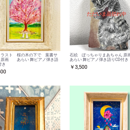
イラスト 桜の木の下で 葉書サ
石絵 ぽっちゃりまあちゃん
 原画 あらい 舞ピアノ弾き語
あらい 舞ピアノ弾き語りCD付き
付き
￥3,500
500