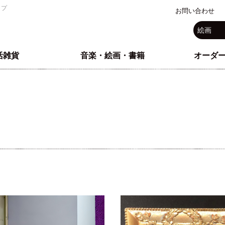
ップ
お問い合わせ
活雑貨
音楽・絵画・書籍
オーダ
ー
iPhone各種
ド
イル
ル
書籍・DVD
音楽・CD
絵画
愛は魂〜SOU