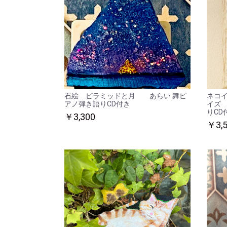
石絵 ピラミッドと月 あらい 舞ピ
ネコ
アノ弾き語りCD付き
イズ
りCD
￥3,300
￥3,