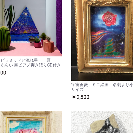
 ピラミッドと流れ星 原
あらい 舞ピアノ弾き語りCD付き
300
宇宙薔薇 ミニ絵画 名刺より
サイズ
￥2,800