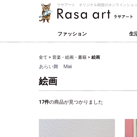
ラサアート オリジナル雑貨のオンラインショ
ファッション
生
Tシャツ
バッグ
髪飾り
トート
キーホルダ
スマホケース
コースター
ポストカー
マグカップ
マグネット
クリアファ
ハンドタオ
花瓶飾り
全て
>
音楽・絵画・書籍
>
絵画
あらい舞 Maii
絵画
17件
の商品が見つかりました