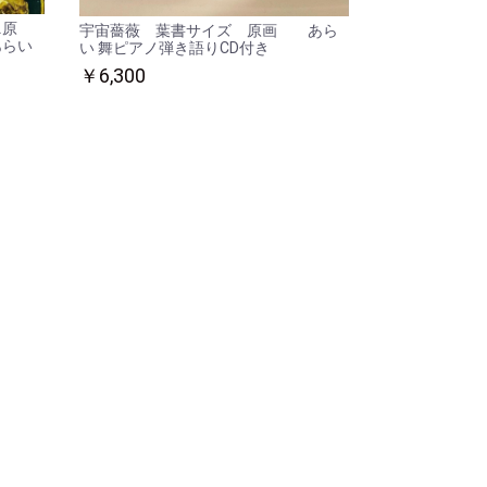
ニ原
宇宙薔薇 葉書サイズ 原画 あら
あらい
い 舞ピアノ弾き語りCD付き
￥6,300