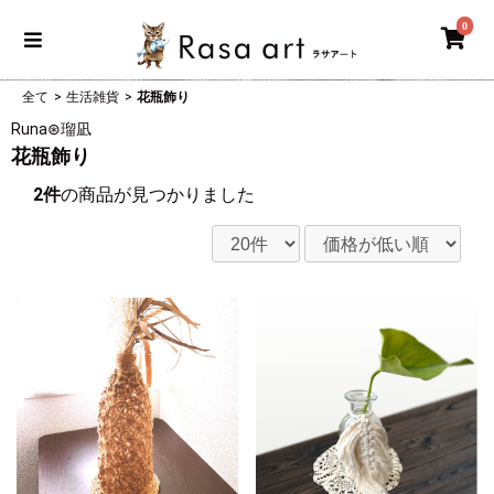
0
全て
>
生活雑貨
>
花瓶飾り
Runa⊛瑠凪
花瓶飾り
2件
の商品が見つかりました